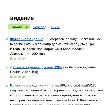
видение
Толкование
Перевод
Книги
Фатальное видение
— Смертельное видение Фатальное
81
видение Fatal Vision Жанр драма Режиссёр Дэвид Грин
В главных ролях Эва Мария Сент Карл Молден
Длительность 200 мин …
Википедия
Двойное видение (фильм, 2002)
— Двойное видение
82
Double Vision/雙瞳 …
Википедия
Блаженное видение
— (лат.&#160;visio beatifica)&#160;
83
сверхъестественный акт сотворенного разума, посредством
которого ангелы и души усопших праведников обретают
непосредственное и ясное познание Бога. В Католической