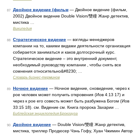
Двойное видение (фильм
— Двойное видение (фильм,
87
2002) Двойное видение Double Vision/雙瞳 Жанр детектив,
мистика …
Википедия
Стратегическое видение
— взгляды менеджеров
88
компании на то, какими видами деятельности организация
собирается заниматься и каков долгосрочный курс.
Стратегическое видение – это внутренний документ,
необходимый руководству компании , чтобы снять все
сомнения относительно&#8230; …
Словарь бизнес-терминов
Ночное видение
— Ночное видение, сновидение, через к
89
рое человек может получить откровения (Иов 4:13 17) и
через к рое его совесть может быть разбужена Богом (Иов
33:15 18). см. Видение см. Книга пророка Захарии …
Библейская энциклопедия Брокгауза
Двойное видение
— Double Vision/雙瞳 Жанр детектив,
90
мистика, триллер Продюсер Чэнь Гофу, Хуан Чжимин Автор