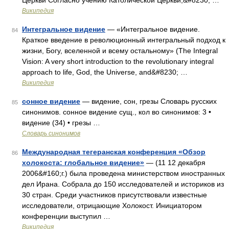
Церкви Согласно учению Католической Церкви,&#8230; …
Википедия
Интегральное видение
— «Интегральное видение.
84
Краткое введение в революционный интегральный подход к
жизни, Богу, вселенной и всему остальному» (The Integral
Vision: A very short introduction to the revolutionary integral
approach to life, God, the Universe, and&#8230; …
Википедия
сонное видение
— видение, сон, грезы Словарь русских
85
синонимов. сонное видение сущ., кол во синонимов: 3 •
видение (34) • грезы …
Словарь синонимов
Международная тегеранская конференция «Обзор
86
холокоста: глобальное видение»
— (11 12 декабря
2006&#160;г.) была проведена министерством иностранных
дел Ирана. Собрала до 150 исследователей и историков из
30 стран. Среди участников присутствовали известные
исследователи, отрицающие Холокост. Инициатором
конференции выступил …
Википедия